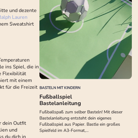
nitte und dezente
Ralph Lauren
chem Sweatshirt
 Temperaturen
 ins Spiel, die in
e Flexibilität
niert mit einem
t für die Freizeit
BASTELN MIT KINDERN
Fußballspiel
Bastelanleitung
Fußballspaß zum selber Basteln! Mit dieser
Bastelanleitung entsteht dein eigenes
 dein Outfit
Fußballspiel aus Papier. Bastle ein großes
lien und
Spielfeld im A3-Format,…
ss du dich in