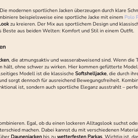
t. Die modernen sportlichen Jacken überzeugen durch klare Sch
Kombiniere beispielsweise eine sportliche Jacke mit einem
Polo 
Look
zu kreieren. Der Mix aus sportlichem Design und klassis
das Beste aus beiden Welten: Komfort und Stil in einem Outfit.
ten
cken
, die atmungsaktiv und wasserabweisend sind. Wenn die
rm hält, ohne schwer zu wirken. Hier kommen gefütterte Modelle
seitiges Modell ist die klassische
Softshelljacke
, die durch ihr
r und sorgt dennoch für ausreichend Bewegungsfreiheit. Kombi
ktional ist, sondern auch sportliche Eleganz ausstrahlt – perfek
kombinieren. Egal, ob du einen lockeren Alltagslook suchst oder
nterschied machen. Dabei kannst du mit verschiedenen Materia
über
Daunenjacken
bis zu
wetterfesten Parkas
. Wichtig ist, da