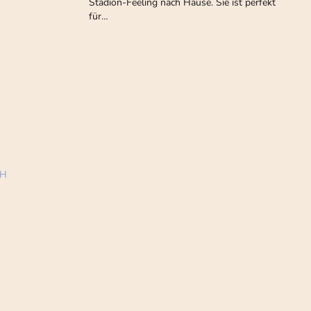
Stadion-Feeling nach Hause. Sie ist perfekt
für…
bH