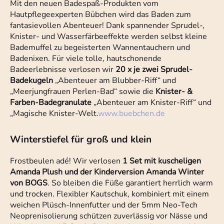
Mit den neuen Badespaß-Produkten vom
Hautpflegeexperten Bübchen wird das Baden zum
fantasievollen Abenteuer! Dank spannender Sprudel-,
Knister- und Wasserfärbeeffekte werden selbst kleine
Bademuffel zu begeisterten Wannentauchern und
Badenixen. Für viele tolle, hautschonende
Badeerlebnisse verlosen wir
20 x je zwei Sprudel-
Badekugeln
„Abenteuer am Blubber-Riff“ und
„Meerjungfrauen Perlen-Bad“ sowie die
Knister- &
Farben-Badegranulate
„Abenteuer am Knister-Riff“ und
„Magische Knister-Welt.
www.buebchen.de
Winterstiefel für groß und klein
Frostbeulen adé! Wir verlosen
1 Set mit kuscheligen
Amanda Plush und der Kinderversion Amanda Winter
von BOGS
. So bleiben die Füße garantiert herrlich warm
und trocken. Flexibler Kautschuk, kombiniert mit einem
weichen Plüsch-Innenfutter und der 5mm Neo-Tech
Neoprenisolierung schützen zuverlässig vor Nässe und