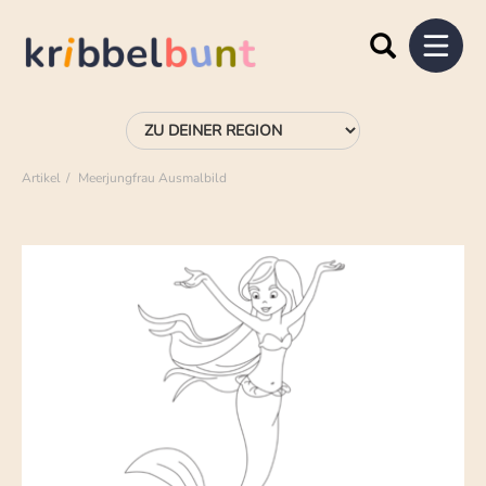
Artikel
Meerjungfrau Ausmalbild