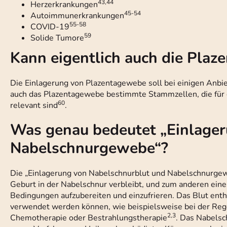
43,44
Herzerkrankungen
45-54
Autoimmunerkrankungen
55-58
COVID-19
59
Solide Tumore
Kann eigentlich auch die Plaz
Die Einlagerung von Plazentagewebe soll bei einigen Anbi
auch das Plazentagewebe bestimmte Stammzellen, die für 
60
relevant sind
.
Was genau bedeutet „Einlager
Nabelschnurgewebe“?
Die „Einlagerung von Nabelschnurblut und Nabelschnurgeweb
Geburt in der Nabelschnur verbleibt, und zum anderen eine
Bedingungen aufzubereiten und einzufrieren. Das Blut ent
verwendet werden können, wie beispielsweise bei der Re
2,3
Chemotherapie oder Bestrahlungstherapie
. Das Nabelsc