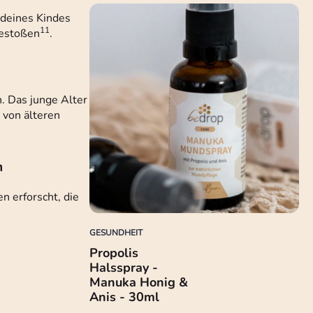
deines Kindes
11
gestoßen
.
. Das junge Alter
 von älteren
n
 erforscht, die
GESUNDHEIT
Propolis
Halsspray -
Manuka Honig &
Anis - 30ml