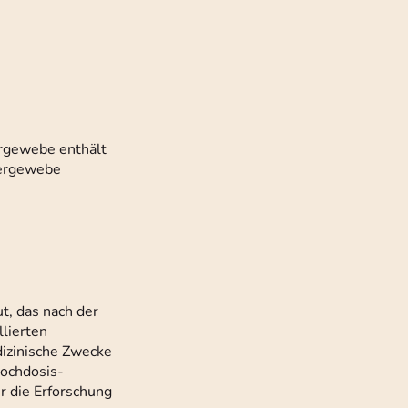
urgewebe enthält
pergewebe
t, das nach der
llierten
dizinische Zwecke
ochdosis-
 die Erforschung