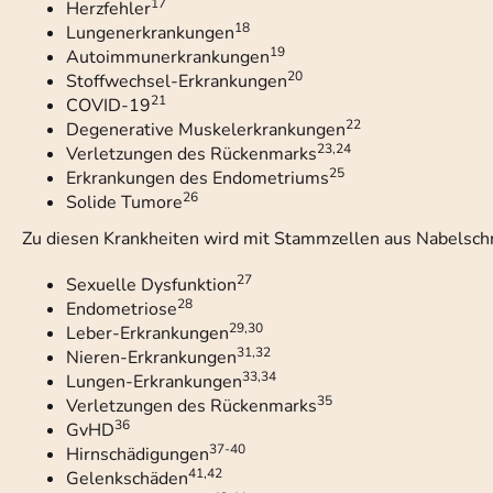
17
Herzfehler
18
Lungenerkrankungen
19
Autoimmunerkrankungen
20
Stoffwechsel-Erkrankungen
21
COVID-19
22
Degenerative Muskelerkrankungen
23,24
Verletzungen des Rückenmarks
25
Erkrankungen des Endometriums
26
Solide Tumore
Zu diesen Krankheiten wird mit Stammzellen aus Nabelsch
27
Sexuelle Dysfunktion
28
Endometriose
29,30
Leber-Erkrankungen
31,32
Nieren-Erkrankungen
33,34
Lungen-Erkrankungen
35
Verletzungen des Rückenmarks
36
GvHD
37-40
Hirnschädigungen
41,42
Gelenkschäden