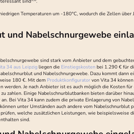
teressant sind
.
m niedrigen Temperaturen um -180°C, wodurch die Zellen über 
ut und Nabelschnurgewebe einla
Nabelschnurgewebe sind stark vom Anbieter und dem gebuchte
ita 34 aus Leipzig
liegen die
Einstiegskosten
bei 1.290 € für d
 Nabelschnurblut und Nabelschnurgewebe. Dazu kommt dann ein
sweise 180 €. Mit dem
Produktkonfigurator
von Vita 34 können
n werden. Je nach Anbieter ist es auch möglich die Kosten fü
us zu zahlen. Einige Nabelschnurblutbanken bieten darüber hina
an. Bei Vita 34 kann zudem die private Einlagerung von Nabe
 können unter Umständen auch andere vom Nabelschnurblut prof
 prüfen, welche zusätzlichen Leistungen, wie beispielsweise d
nthalten sind.