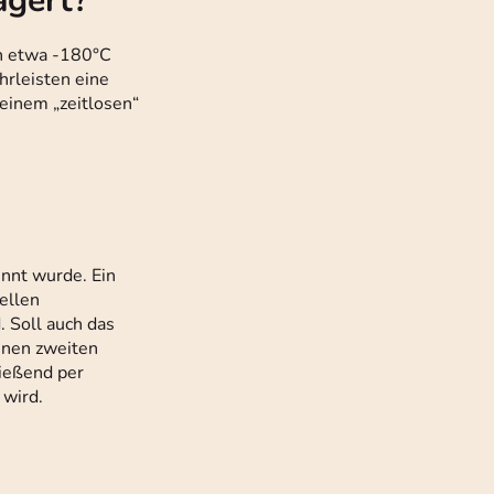
agert?
n etwa -180°C
hrleisten eine
einem „zeitlosen“
nnt wurde. Ein
ellen
 Soll auch das
inen zweiten
ießend per
 wird.