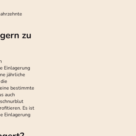
Jahrzehnte
gern zu
n
ie Einlagerung
e jährliche
 die
r eine bestimmte
us auch
lschnurblut
itieren. Es ist
ie Einlagerung