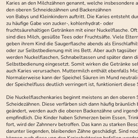
Karies an den Milchzähnen genannt, welche insbesondere 
den oberen Schneidezähnen und Backenzähnen
von Babys und Kleinkindern auftritt. Die Karies entsteht du
zu häufige Gabe von zucker-, kohlenhydrat- oder
fruchtsäurehaltigen Getränken mit einer Nuckelflasche. Oft
sind dies Milch, gesüßte Tees oder Fruchtsäfte. Viele Elter
geben ihrem Kind die Saugerflasche abends als Einschlafhil
oder zur Selbstbedienung mit ins Bett. Aber auch tagsüber
werden Nuckelflaschen, Schnabeltassen und später dann die
Selbstbedienung eingesetzt. Somit wirken die Getränke sehr 
auch Karies verursachen. Muttermilch enthält ebenfalls Mi
Normalerweise kann der Speichel Säuren im Mund neutrali
der Speichelfluss deutlich verringert ist, funktioniert diese
Die Nuckelflaschenkaries beginnt meistens an den oberen 
Scheidezähnen. Diese verfärben sich dann häufig bräunlich 
geändert, werden auch die oberen Backenzähne und irgendw
empfindlich. Die Kinder haben Schmerzen beim Essen, Trinke
fort, wird der Zahnnerv betroffen. Das kann zu starken B
darunter liegenden, bleibenden Zähne geschädigt. Sind no