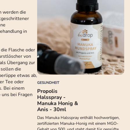
n werden die
tgeschrittener
ine
Behandlung in
 die Flasche oder
urstlöscher von
 als Übergang zur
sollen die
berlippe etwas ab,
er Tee oder
GESUNDHEIT
s. Bei einem
Propolis
e uns bei Fragen
Halsspray -
Manuka Honig &
Anis - 30ml
Das Manuka Halsspray enthält hochwertigen,
zertifizierten Manuka-Honig mit einem MGO-
Gehalt von 500, und steht damit für geprüfte