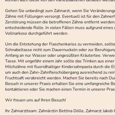
können auch diese von den Kariesbakterien befallen werde
Gehen Sie unbedingt zum Zahnarzt, wenn Sie Veränderunge
Zähne mit Füllungen versorgt. Eventuell ist für den Zahne
Zerstörung müssen die betroffenen Zähne entfernt werden.
entscheidende Rolle. In vielen Fällen muss aufgrund eine
Vollnarkose durchgeführt werden.
Um die Entstehung der Flaschenkaries zu vermeiden, sollte
Schnabeltasse nicht zum Dauernuckeln oder zur Beruhigung
Anfang an nur Wasser oder ungesüßten Kräutertee. Verwend
Tasse. Mit ungefähr einem Jahr sollte das Trinken aus ein
Milchzähne mit fluoridhaltiger Kinderzahnpasta durch die E
um auch den Zahn-Zahnfleischübergang ausreichend zu rein
Fruchtsaft verabreicht werden. Machen Sie bereits nach Du
Besuch in unserer Praxis erhalten Sie eine umfangreiche B
kontaktieren oder Sie machen einen Termin in unserer Praxi
Wir freuen uns auf Ihren Besuch!
Ihr Zahnarztteam: Zahnärztin Bettina Dölle, Zahnarzt Jakob 