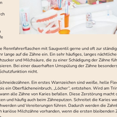
an
rch
n
fe
 Rennfahrerflaschen mit Saugventil gerne und oft zur ständi
lange auf die Zähne ein. Ein sehr häufiges, langes nächtliche
chzucker und Milchsäure, die zu einer Schädigung der Zähne fü
sieren. Bei einer dauerhaften Umspülung der Zähne besonder
 Schutzfunktion nicht.
Schneidezähnen. Ein erstes Warnzeichen sind weiße, helle Fle
bis ein Oberflächeneinbruch, „Löcher“, entstehen. Wird am Tri
ann alle Zähne von Karies befallen. Diese Zerstörung macht 
n und häufig auch beim Zähneputzen. Schreitet die Karies weit
eschwerden und Vereiterungen führen. Dadurch werden die Zah
ch kariöse Milchzähne vorhanden, wenn die ersten bleibende