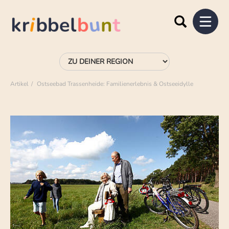
Artikel
Ostseebad Trassenheide: Familienerlebnis & Ostseeidylle