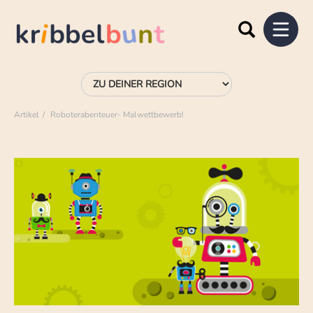
Artikel
Roboterabenteuer- Malwettbewerb!