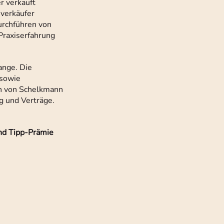
r verkauft
nverkäufer
urchführen von
Praxiserfahrung
ange. Die
 sowie
en von Schelkmann
g und Verträge.
und Tipp-Prämie