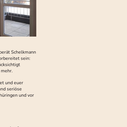
, berät Schelkmann
rbereitet sein:
cksichtigt
 mehr.
det und euer
und seriöse
thüringen und vor