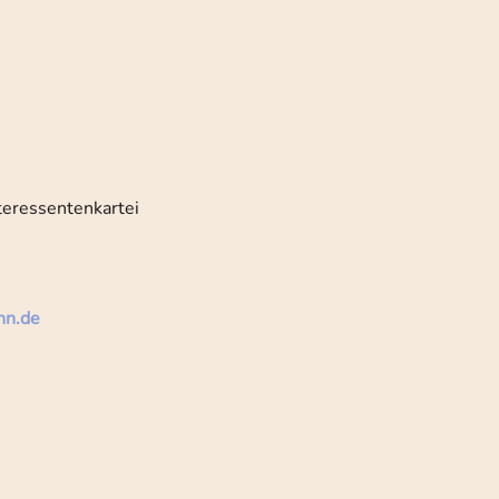
teressentenkartei
nn.de