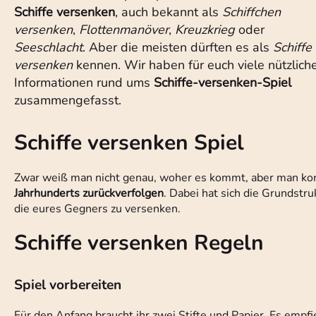
Schiffe versenken
, auch bekannt als
Schiffchen
versenken
,
Flottenmanöver
,
Kreuzkrieg
oder
Seeschlacht
. Aber die meisten dürften es als
Schiffe
versenken
kennen. Wir haben für euch viele nützlich
Informationen rund ums
Schiffe-versenken-Spiel
zusammengefasst.
Schiffe versenken Spiel
Zwar weiß man nicht genau, woher es kommt, aber man k
Jahrhunderts zurückverfolgen
. Dabei hat sich die Grundstru
die eures Gegners zu versenken.
Schiffe versenken Regeln
Spiel vorbereiten
Für den Anfang braucht ihr zwei Stifte und Papier. Es empfi