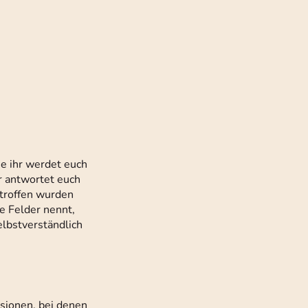
he ihr werdet euch
r antwortet euch
etroffen wurden
e Felder nennt,
elbstverständlich
sionen, bei denen