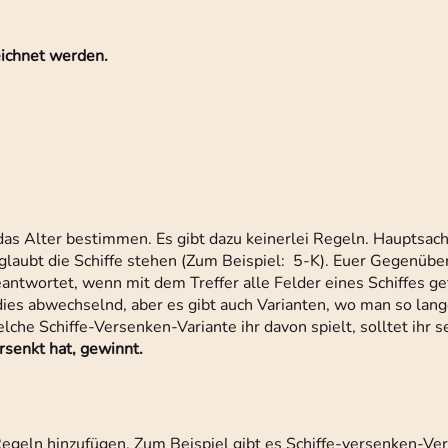
eichnet werden.
h das Alter bestimmen. Es gibt dazu keinerlei Regeln. Hauptsac
 glaubt die Schiffe stehen (Zum Beispiel: 5-K). Euer Gegenübe
eantwortet, wenn mit dem Treffer alle Felder eines Schiffes g
dies abwechselnd, aber es gibt auch Varianten, wo man so lang
lche Schiffe-Versenken-Variante ihr davon spielt, solltet ihr s
rsenkt hat, gewinnt.
egeln hinzufügen. Zum Beispiel gibt es Schiffe-versenken-Ver