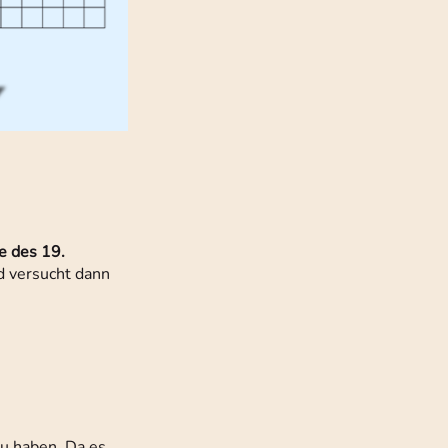
e des 19.
nd versucht dann
zu haben. Da es