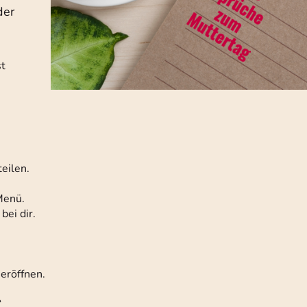
der
st
eilen.
Menü.
ei dir.
eröffnen.
“