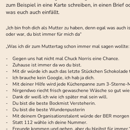
zum Beispiel in eine Karte schreiben, in einen Brief o
was euch auch einfällt.
„Ich bin froh dich als Mutter zu haben, denn egal was auch i
oder war, du bist immer für mich da“
„Was ich dir zum Muttertag schon immer mal sagen wollte:
- Gegen uns hat nicht mal Chuck Norris eine Chance.
- Zuhause ist immer da wo du bist.
- Mit dir würde ich auch das letzte Stückchen Schokolade t
- Ich brauche kein Google, ich hab ja dich.
- Mit deiner Hilfe wird jede Küchenpanne zum 3-Sterne-
- Nirgendwo riecht frisch gewaschene Wäsche so gut wie b
- Dank dir weiß ich wie ich später mal sein will.
- Du bist die beste Bockmist Versteherin.
- Du bist die beste Wundenpusterin
- Mit deinem Organisationstalent würde der BER morgen 
- Statt 112 wähle ich deine Nummer.
- Freunde kommen und gehen, aber du bleibst für immer.