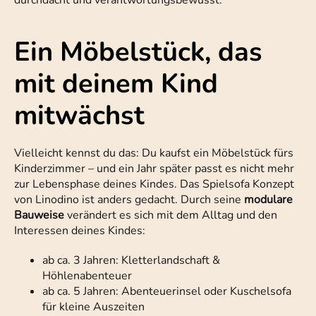
durchdacht und verantwortungsbewusst.
Ein Möbelstück, das
mit deinem Kind
mitwächst
Vielleicht kennst du das: Du kaufst ein Möbelstück fürs
Kinderzimmer – und ein Jahr später passt es nicht mehr
zur Lebensphase deines Kindes. Das Spielsofa Konzept
von Linodino ist anders gedacht. Durch seine
modulare
Bauweise
verändert es sich mit dem Alltag und den
Interessen deines Kindes:
ab ca. 3 Jahren: Kletterlandschaft &
Höhlenabenteuer
ab ca. 5 Jahren: Abenteuerinsel oder Kuschelsofa
für kleine Auszeiten