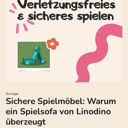
Anzeige
Sichere Spielmöbel: Warum
ein Spielsofa von Linodino
überzeugt