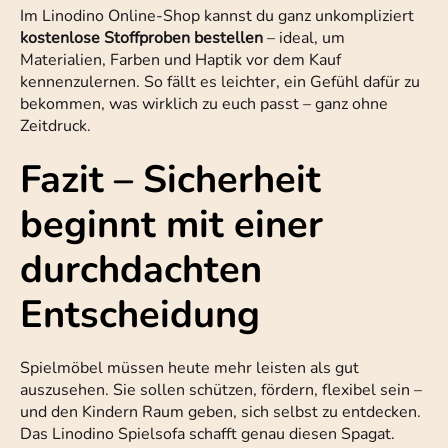
Im Linodino Online-Shop kannst du ganz unkompliziert
kostenlose Stoffproben bestellen
– ideal, um
Materialien, Farben und Haptik vor dem Kauf
kennenzulernen. So fällt es leichter, ein Gefühl dafür zu
bekommen, was wirklich zu euch passt – ganz ohne
Zeitdruck.
Fazit – Sicherheit
beginnt mit einer
durchdachten
Entscheidung
Spielmöbel müssen heute mehr leisten als gut
auszusehen. Sie sollen schützen, fördern, flexibel sein –
und den Kindern Raum geben, sich selbst zu entdecken.
Das Linodino Spielsofa schafft genau diesen Spagat.