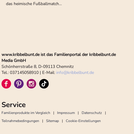
das heimische Fußballmatch…
www.kribbelbunt.de ist das Familienportal der kribbelbunt.de
Media GmbH
Schönherrstraße 8, D-09113 Chemnitz
Tel.: 037145058910 | E-Mail:
info
@
kribbelbunt.de
Service
Familienprodukte im Vergleich
Impressum
Datenschutz
Teilnahmebedingungen
Sitemap
Cookie-Einstellungen