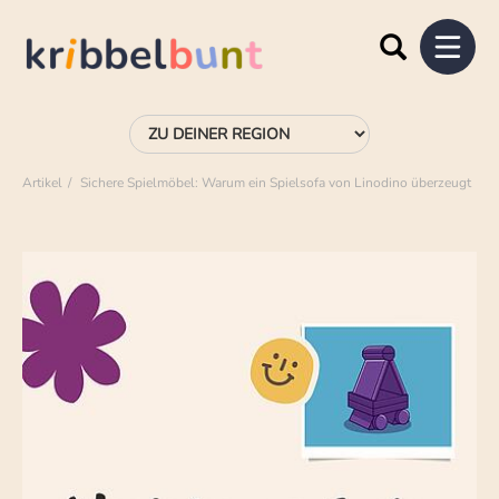
Artikel
Sichere Spielmöbel: Warum ein Spielsofa von Linodino überzeugt