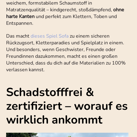
weichem, formstabilem Schaumstoff in
Matratzenqualität – kindgerecht, stoßdämpfend,
ohne
harte Kanten
und perfekt zum Klettern, Toben und
Entspannen.
Das macht
dieses Spiel Sofa
zu einem sicheren
Rückzugsort, Kletterparadies und Spielplatz in einem.
Und besonders, wenn Geschwister, Freunde oder
Freundinnen dazukommen, macht es einen großen
Unterschied, dass du dich auf die Materialien zu 100%
verlassen kannst.
Schadstofffrei &
zertifiziert – worauf es
wirklich ankommt