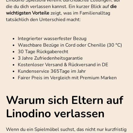
Linodino Spielsofa vereint durchdachte Lösungen, auf
die du dich verlassen kannst. Ein kurzer Blick auf
die
wichtigsten Vorteile
zeigt, was im Familienalltag
tatsächlich den Unterschied macht:
Integrierter wasserfester Bezug
Waschbare Bezüge in Cord oder Chenille (30 °C)
30 Tage Rückgaberecht
3 Jahre Zufriedenheitsgarantie
Kostenloser Versand & Rückversand in DE
Kundenservice 365Tage im Jahr
Fairer Preis im Vergleich mit Premium Marken
Warum sich Eltern auf
Linodino verlassen
Wenn du ein Spielmöbel suchst, das nicht nur kurzfristig