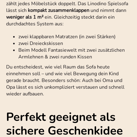
zählt jedes Möbelstück doppelt. Das Linodino Spielsofa
lässt sich
kompakt zusammenklappen
und nimmt dann
weniger als 1 m²
ein. Gleichzeitig steckt darin ein
durchdachtes System aus:
zwei klappbaren Matratzen (in zwei Stärken)
zwei Dreieckskissen
Beim Modell Fantasiewelt mit zwei zusätzlichen
Armlehnen & zwei runden Kissen
Du entscheidest, wie viel Raum das Sofa heute
einnehmen soll – und wie viel Bewegung dein Kind
gerade braucht. Besonders schön: Auch bei Oma und
Opa lässt es sich unkompliziert verstauen und schnell
wieder aufbauen.
Perfekt geeignet als
sichere Geschenkidee