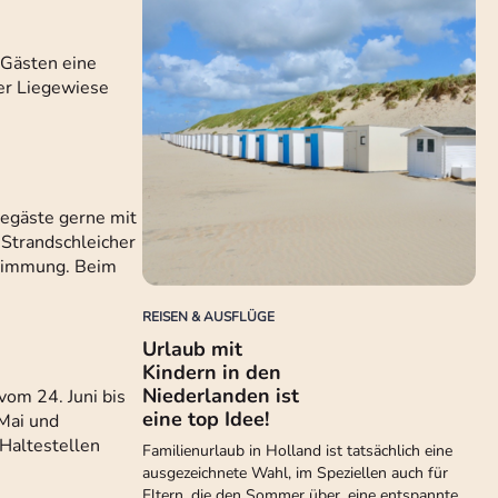
 Gästen eine
er Liegewiese
degäste gerne mit
Strandschleicher
dstimmung. Beim
REISEN & AUSFLÜGE
Urlaub mit
Kindern in den
Niederlanden ist
om 24. Juni bis
eine top Idee!
 Mai und
 Haltestellen
Familienurlaub in Holland ist tatsächlich eine
ausgezeichnete Wahl, im Speziellen auch für
Eltern, die den Sommer über, eine entspannte