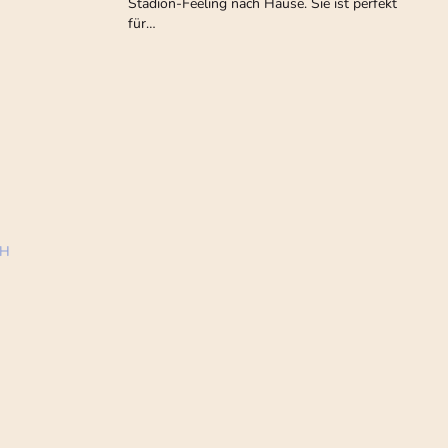
Stadion-Feeling nach Hause. Sie ist perfekt
für…
bH