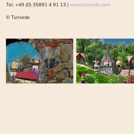
Tel. +49 (0) 35891 4 91 13 |
www.turisede.com
© Turisede