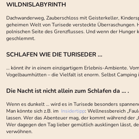
WILDNISLABYRINTH
Dachwanderweg, Zauberschloss mit Geisterkeller, Kinderspi
geheimen Welt von Turisede versteckte Überraschungen. He
polnischen Seite des Grenzflusses. Und wenn der Hunger
geschlemmt.
SCHLAFEN WIE DIE TURISEDER ...
… könnt ihr in einem einzigartigem Erlebnis-Ambiente. V
Vogelbaumhütten – die Vielfalt ist enorm. Selbst Camping i
Die Nacht ist nicht allein zum Schlafen da … .
Wenn es dunkelt … wird es in Turisede besonders spannend
Man könnte sich z.B. im
Insidertipp
: Wellnessbereich „Fau
lassen. Wer das Abenteuer mag, der kommt während der „G
Wer dagegen den Tag lieber gemütlich ausklingen lässt, der 
verwöhnen.