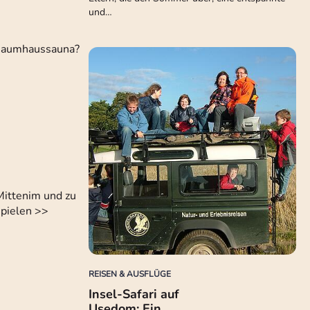
und…
 Baumhaussauna?
Mittenim und zu
spielen >>
REISEN & AUSFLÜGE
Insel-Safari auf
Usedom: Ein