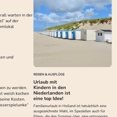
all warten in der
l“ auf der
mmlokal
ten und
REISEN & AUSFLÜGE
Urlaub mit
Kindern in den
hen zu werden.
Niederlanden ist
el weich kochen
eine top Idee!
seine Kosten.
wasserspielunke“
Familienurlaub in Holland ist tatsächlich eine
ausgezeichnete Wahl, im Speziellen auch für
Eltern, die den Sommer über, eine entspannte