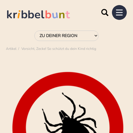
Artikel
Vorsicht, Zecke! So schützt du dein Kind richtig