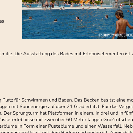
as
amilie. Die Ausstattung des Bades mit Erlebniselementen ist 
g Platz für Schwimmen und Baden. Das Becken besitzt eine m
Tagen mit Sonnenergie auf über 21 Grad erhitzt. Für das Vergn
Der Sprungturm hat Plattformen in einem, in drei und in fün
ssererlebnisse mit zwei über 60 Meter langen Großrutschen,
serblume in Form einer Pusteblume und einen Wasserfall. N
Strömungskanalkanal mit dem Becken verbunden ist, Abwechsl