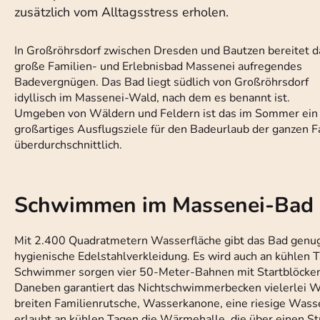
zusätzlich vom Alltagsstress erholen.
In Großröhrsdorf zwischen Dresden und Bautzen bereitet d
große Familien- und Erlebnisbad Massenei aufregendes
Badevergnügen. Das Bad liegt südlich von Großröhrsdorf
idyllisch im Massenei-Wald, nach dem es benannt ist.
Umgeben von Wäldern und Feldern ist das im Sommer ein
großartiges Ausflugsziele für den Badeurlaub der ganzen F
überdurchschnittlich.
Schwimmen im Massenei-Bad
Mit 2.400 Quadratmetern Wasserfläche gibt das Bad genu
hygienische Edelstahlverkleidung. Es wird auch an kühlen 
Schwimmer sorgen vier 50-Meter-Bahnen mit Startblöcken. 
Daneben garantiert das Nichtschwimmerbecken vielerlei Wa
breiten Familienrutsche, Wasserkanone, eine riesige Was
erlaubt an kühlen Tagen die Wärmehalle, die über einen 