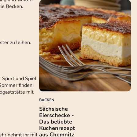
die Becken.
ter zu leihen.
Sport und Spiel.
 Sommer finden
adgaststätte mit
BACKEN
Sächsische
Eierschecke -
Das beliebte
Kuchenrezept
aus Chemnitz
ehr nehmt ihr mit