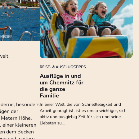
weit
REISE- & AUSFLUGSTIPPS
Ausflüge in und
um Chemnitz für
die ganze
Familie
oderne, besonders
In einer Welt, die von Schnelllebigkeit und
Arbeit geprägt ist, ist es umso wichtiger, sich
ügen der
aktiv und ausgiebig Zeit für sich und seine
f Metern Höhe.
Liebsten zu…
 einer kleineren
eben dem Becken
ung und weitere