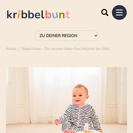
Artikel
WaterWipes - Die reinsten Baby-Feuchttücher der Welt