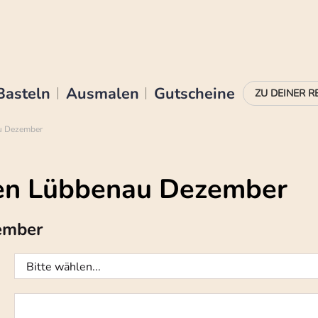
Basteln
Ausmalen
Gutscheine
u Dezember
en Lübbenau Dezember
ember