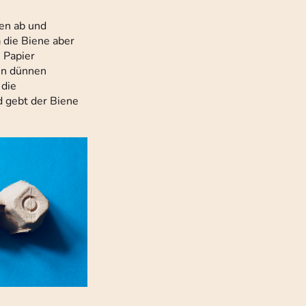
zen ab und
 die Biene aber
 Papier
Den dünnen
 die
d gebt der Biene