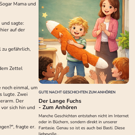
t. Sogar Mama und
 und sagte:
hier auf der
zu gefährlich,
 dem Zettel
te noch einmal, um
GUTE NACHT GESCHICHTEN ZUM ANHÖREN
s lugte. Zwei
Der Lange Fuchs
terarm. Der
- Zum Anhören
vor sich hin und
Manche Geschichten entstehen nicht im Internet
oder in Büchern, sondern direkt in unserer
en?", fragte er.
Fantasie. Genau so ist es auch bei Basti. Diese
liebevolle…