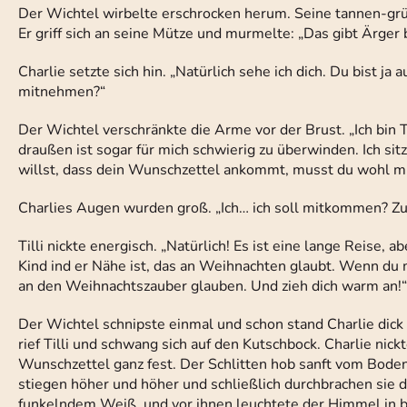
Der Wichtel wirbelte erschrocken herum. Seine tannen-grün
Er griff sich an seine Mütze und murmelte: „Das gibt Ärger
Charlie setzte sich hin. „Natürlich sehe ich dich. Du bist j
mitnehmen?“
Der Wichtel verschränkte die Arme vor der Brust. „Ich bin 
draußen ist sogar für mich schwierig zu überwinden. Ich si
willst, dass dein Wunschzettel ankommt, musst du wohl 
Charlies Augen wurden groß. „Ich… ich soll mitkommen? Z
Tilli nickte energisch. „Natürlich! Es ist eine lange Reise, 
Kind ind er Nähe ist, das an Weihnachten glaubt. Wenn du 
an den Weihnachtszauber glauben. Und zieh dich warm an!“
Der Wichtel schnipste einmal und schon stand Charlie dick 
rief Tilli und schwang sich auf den Kutschbock. Charlie nick
Wunschzettel ganz fest. Der Schlitten hob sanft vom Boden a
stiegen höher und höher und schließlich durchbrachen sie
funkelndem Weiß, und vor ihnen leuchtete der Himmel in 