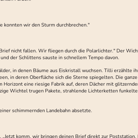
ilfe konnten wir den Sturm durchbrechen."
 Brief nicht fallen. Wir fliegen durch die Polarlichter." Der Wic
und der Schlittens sauste in schnellem Tempo davon.
lder, in denen Bäume aus Eiskristall wuchsen. Tilli erzählte i
een, in deren Oberfläche sich die Sterne spiegelten. Die ganz
m Horizont eine riesige Fabrik auf, deren Dächer mit glitzernd
nzige Wichtel trugen Pakete, strahlende Lichterketten funkelte
auf einer schimmernden Landebahn absetzte.
 „Jetzt komm, wir bringen deinen Brief direkt zur Poststation.