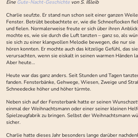
Eine
Gute-Nacht-Geschichte
von S. Ißleib
Charlie seufzte. Er stand nun schon seit einer ganzen Weil
Fenster. Betrübt beobachtete er, wie die Schneeflocken fie
und fielen. Normalerweise freute er sich über ihren Anblick
mochte es, wie sie durch die Luft tanzten – ganz so, als wü
sie sich zu einer klangvollen Melodie bewegen, die nur sie
hören konnten. Er mochte auch das kitzelige Gefühl, das sie
verursachten, wenn sie eiskalt in seinen warmen Händen lan
Aber heute...
Heute war das ganz anders. Seit Stunden und Tagen tanzten 
fanden. Fensterbänke, Gehwege, Wiesen, Zweige und Straß
Schneedecke höher und höher türmte.
Neben sich auf der Fensterbank hatte er seinen Wunschzett
einmal der Weihnachtsmann oder einer seiner kleinen Helfe
Spielzeugfabrik zu bringen. Selbst der Weihnachtsmann wür
sicher.
Charlie hatte dieses Jahr besonders lange darüber nachde