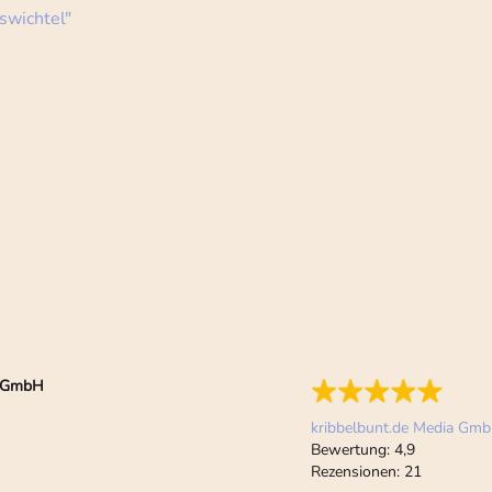
swichtel"
ia GmbH
kribbelbunt.de Media Gm
Bewertung:
4,9
Rezensionen:
21