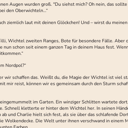
en Augen wurden groß. "Du siehst mich? Oh nein, das sollte 
 bei den Oberwichteln…“
a auch ziemlich laut mit deinen Glöckchen! Und – wirst du meinen
Tilli, Wichtel zweiten Ranges, Bote für besondere Fälle. Aber 
tze nun schon seit einem ganzen Tag in deinem Haus fest. Wenn
mitkommen.“
um Nordpol?“
aber wir schaffen das. Weißt du, die Magie der Wichtel ist viel s
mit mir reist, können wir es gemeinsam durch den Sturm schaf
eingemummelt im Garten. Ein winziger Schlitten wartete dort. 
te. Schnell kletterte er hinter dem Wichtel her. In seinen Händ
b und Charlie hielt sich fest, als sie über das schlafende Do
 die Wolkendecke. Die Welt unter ihnen verschwand in einem 
bunten Farben.