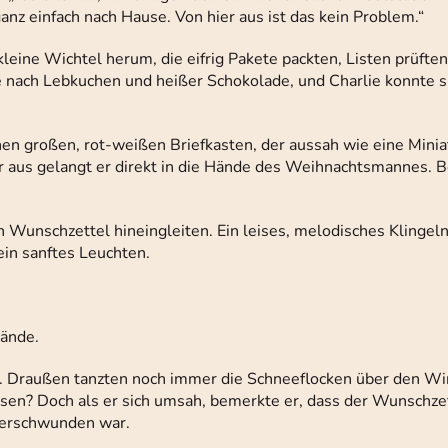
anz einfach nach Hause. Von hier aus ist das kein Problem.“
n kleine Wichtel herum, die eifrig Pakete packten, Listen prüfte
e nach Lebkuchen und heißer Schokolade, und Charlie konnte 
 einen großen, rot-weißen Briefkasten, der aussah wie eine Mini
 aus gelangt er direkt in die Hände des Weihnachtsmannes. Be
n Wunschzettel hineingleiten. Ein leises, melodisches Klingeln
ein sanftes Leuchten.
Hände.
r. Draußen tanzten noch immer die Schneeflocken über den Wi
sen? Doch als er sich umsah, bemerkte er, dass der Wunschzet
 verschwunden war.