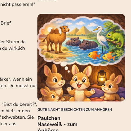
nicht passieren!"
 Brief
der Sturm da
 du wirklich
tärker, wenn ein
fen. Du musst nur
"Bist du bereit?",
GUTE NACHT GESCHICHTEN ZUM ANHÖREN
en hielt er den
rf schwebten. Sie
Paulchen
Meer aus
Naseweiß - zum
Anhören