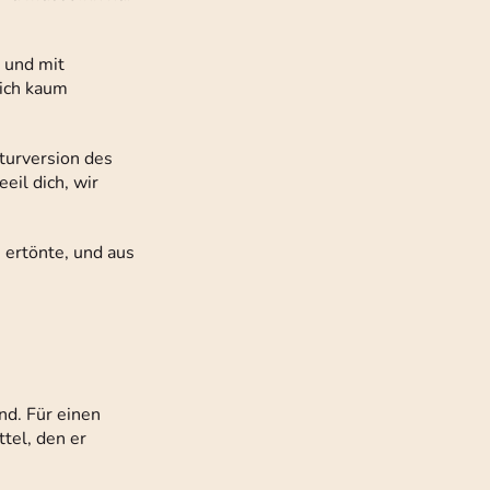
n und mit
sich kaum
aturversion des
eil dich, wir
 ertönte, und aus
nd. Für einen
tel, den er