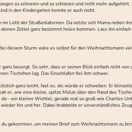
gefangen zu schneien und zu schneien und nicht mehr aufgehör
Und in den Kindergarten konnte er auch nicht.
 im Licht der Straßenlaternen. Da setzte sich Mama neben ihn
deinen Zettel ganz bestimmt holen kommen. Lass ihn einfach 
 Bei diesem Sturm wäre es selbst für den Weihnachtsmann viel 
 ganz besorgt. So sehr, dass er seinen Blick einfach nicht von
nen Tischchen lag. Das Einschlafen fiel ihm schwer.
lötzlich ganz leicht, fast so, als würde er schweben. Er blinzel
sah er, wie eine kleine, spitze Mütze über den Rand des Tische
r da – ein kleiner Wichtel, gerade mal so groß wie Charlies Un
 wieder hin und her. Dabei brabbelte er unverständliches Zeug 
ist du gekommen, um meinen Brief zum Weihnachtsmann zu bring