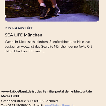
REISEN & AUSFLÜGE
SEA LIFE München
Wenn ihr Meeresschildkröten, Seepferdchen und Haie live
bestaunen wollt, ist das Sea Life München der perfekte Ort
dafür! Hier könnt ihr euch…
www.kribbelbunt.de ist das Familienportal der kribbelbunt.de
Media GmbH
Schönherrstraße 8, D-09113 Chemnitz
Tel.: 037145058910 | E-Mail:
info
@
kribbelbunt.de