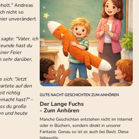
eholt." Andreas
ch nicht so
hier unverändert
agte: "Vater, ich
Freunde hast du
iner Feier
 sehr darüber,
 sich: "Jetzt
artete auf den
t richtig
GUTE NACHT GESCHICHTEN ZUM ANHÖREN
emacht hast?" –
Der Lange Fuchs
ass du große
- Zum Anhören
ten und heute
Manche Geschichten entstehen nicht im Internet
oder in Büchern, sondern direkt in unserer
Fantasie. Genau so ist es auch bei Basti. Diese
liebevolle…