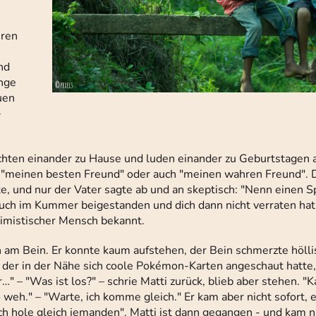
eren
nd
ange
uen
–
chten einander zu Hause und luden einander zu Geburtstagen 
hn "meinen besten Freund" oder auch "meinen wahren Freund". 
e, und nur der Vater sagte ab und an skeptisch: "Nenn einen S
 auch im Kummer beigestanden und dich dann nicht verraten h
simistischer Mensch bekannt.
h am Bein. Er konnte kaum aufstehen, der Bein schmerzte hölli
 der in der Nähe sich coole Pokémon-Karten angeschaut hatte,
r…" – "Was ist los?" – schrie Matti zurück, blieb aber stehen. "K
weh." – "Warte, ich komme gleich." Er kam aber nicht sofort, e
ch hole gleich jemanden". Matti ist dann gegangen - und kam n