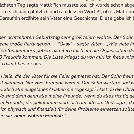
hsten Tag sagte Matti: "Ich musste los, ich wurde schon abg
erte sich dann plötzlich doch an dessen Worte!), ob es Matti do
Daraufhin erzählte sein Vater eine Geschichte. Diese gebe ich 
en achtzehnten Geburtstag sehr groß feiern wollte. Der Sohn s
eine große Party geben." – "Okay" – sagte Vater – „Wie viele 
elefonnummern geben, damit ich mich um die Organisation de
Freunde kommen. Die Liste kriegst du von mir! Ich freue mich
a damit besser aus."
alle, die der Vater für die Feier gemietet hat. Der Sohn freute
fast niemand. Nur zwei Freunde kamen. Der Sohn wartete und w
rklich alle eingeladen? Haben sie zugesagt? Hast du die Uhrzei
"Wo sind dann denn alle meine Freunde, wenn du alles richtig g
wei Freunde, die gekommen sind. "Ich rief alle an. Und sagte, d
sich physisch und finanziell für deine Probleme einsetzen soll
en sie,
deine wahren Freunde
."