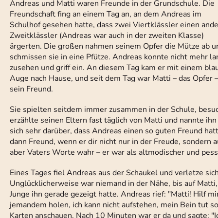
Andreas und Matti waren Freunde in der Grundschule. Die
Freundschaft fing an einem Tag an, an dem Andreas im
Schulhof gesehen hatte, dass zwei Viertklässler einen and
Zweitklässler (Andreas war auch in der zweiten Klasse)
ärgerten. Die großen nahmen seinem Opfer die Mütze ab u
schmissen sie in eine Pfütze. Andreas konnte nicht mehr l
zusehen und griff ein. An diesem Tag kam er mit einem bla
Auge nach Hause, und seit dem Tag war Matti – das Opfer 
sein Freund.
Sie spielten seitdem immer zusammen in der Schule, besu
erzählte seinen Eltern fast täglich von Matti und nannte i
sich sehr darüber, dass Andreas einen so guten Freund hatt
dann Freund, wenn er dir nicht nur in der Freude, sondern
aber Vaters Worte wahr – er war als altmodischer und pes
Eines Tages fiel Andreas aus der Schaukel und verletze sic
Unglücklicherweise war niemand in der Nähe, bis auf Matti,
Junge ihn gerade gezeigt hatte. Andreas rief: "Matti! Hilf mi
jemandem holen, ich kann nicht aufstehen, mein Bein tut so 
Karten anschauen. Nach 10 Minuten war er da und sagte: "I