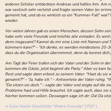
anderen Schüler entdeckten Andreas und halfen ihm. Am näc
war seelisch sehr verletzt und fragte seinen Vater (er erinn
gemeint hat, und ob es wirklich so ein "Kummer-Fall" war? 
wieder:
Vor vielen Jahren gab es einen Menschen, dessen Sohn sein
habe sehr viele Freunde und möchte alle einladen. Es wird 
denn insgesamt? Kannst du mir eine Liste mit Namen und T
kümmern kann?" – "Ich denke, es werden mindestens 20-30 
dass du die Organisation übernimmst, denn du kennst dich j
Am Tagt der Feier trafen sich der Vater und der Sohn in der H
kommen die Gäste, jetzt beginnt die Party." Aber es kam 
Rest und sagte dann erbost zu seinem Vater: "Hast du sie wi
genannt?!" – "Ja, habe ich." – Antwortete der Vater ruhig. 
"Da sitzen sie doch." – sagte der Vater und zeigte auf die z
Probleme hast und Hilfe brauchst. Ich sagte auch, dass sie 
hierher kommen sollen. Deswegen sage ich dir: Da! Da sitz
⇒
Gute-Nacht-Geschichte "Wahre Freunde" [ PDF ]