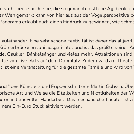
steht heute noch eine, die so genannte östliche Ägidienkirc
der Wenigemarkt kann von hier aus aus der Vogelperspektive 
 Panorama erlaubt auch einen Eindruck zu gewinnen, wie schma
ufeinander. Eine sehr schöne Festivität ist daher das alljährl
Krämerbrücke im Juni ausgerichtet und ist das größte seiner Ar
nde, Gaukler, Bänkelsänger und vieles mehr. Attraktionen sind
tritte von Live-Acts auf dem Domplatz. Zudem wird am Theate
 ist eine Veranstaltung für die gesamte Familie und wird von 
ndi" des Künstlers und Puppenschnitzers Martin Gobsch. Übe
rische Art und Weise die Eitelkeiten und Nichtigkeiten der 
guren in liebevoller Handarbeit. Das mechanische Theater ist a
inem Ein-Euro Stück aktiviert werden.