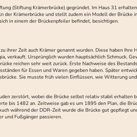
ftung (Stiftung Krämerbrücke) gegründet. Im Haus 31 erhalten
zeln der Krämerbrücke und stellt zudem ein Modell der Brücke
ich in einem der Brückenpfeiler befindet, besichtigen.
zu ihrer Zeit auch Krämer genannt wurden. Diese haben Ihre
egia, verkauft. Ursprünglich wurden hauptsächlich Schmuck, G
rücke reichen sehr weit zurück. Erste Nachweise des Bestands
ufsständen für Essen und Waren gegeben haben. Später entwick
sbrücke. Sie musste früh vielen Einflüssen, wie Witterung un
en zerstört, wobei die Brücke selbst relativ stabil erhalten b
rte bis 1482 an. Zeitweise gab es um 1895 den Plan, die Brü
Auch während der DDR-Zeit wurde die Brücke gut gepflegt und 
rer und Fußgänger passieren.