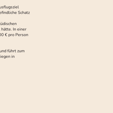
usflugsziel
efindliche Schatz
jüdischen
hätte. In einer
,00 € pro Person
 und führt zum
iegen in