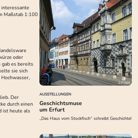
 interessante
 im Maßstab 1:100
 Handelsware
ewürze oder
 gab es bereits
elte sie sich
d Hochwasser,
AUSSTELLUNGEN
lieb. Der
Geschichtsmuse
cke durch einen
um Erfurt
ist heute als
„Das Haus vom Stockfisch“ schreibt Geschichte!