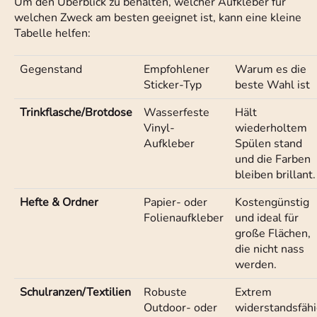
Um den Überblick zu behalten, welcher Aufkleber für
welchen Zweck am besten geeignet ist, kann eine kleine
Tabelle helfen:
Gegenstand
Empfohlener
Warum es die
Sticker-Typ
beste Wahl ist
Trinkflasche/Brotdose
Wasserfeste
Hält
Vinyl-
wiederholtem
Aufkleber
Spülen stand
und die Farben
bleiben brillant.
Hefte & Ordner
Papier- oder
Kostengünstig
Folienaufkleber
und ideal für
große Flächen,
die nicht nass
werden.
Schulranzen/Textilien
Robuste
Extrem
Outdoor- oder
widerstandsfäh