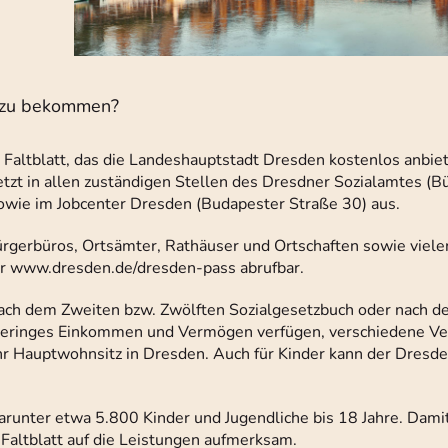
t zu bekommen?
 Faltblatt, das die Landeshauptstadt Dresden kostenlos anbie
jetzt in allen zuständigen Stellen des Dresdner Sozialamtes (B
owie im Jobcenter Dresden (Budapester Straße 30) aus.
Bürgerbüros, Ortsämter, Rathäuser und Ortschaften sowie viele
ter www.dresden.de/dresden-pass abrufbar.
ach dem Zweiten bzw. Zwölften Sozialgesetzbuch oder nach 
 geringes Einkommen und Vermögen verfügen, verschiedene V
ihr Hauptwohnsitz in Dresden. Auch für Kinder kann der Dresd
arunter etwa 5.800 Kinder und Jugendliche bis 18 Jahre. Dami
Faltblatt auf die Leistungen aufmerksam.