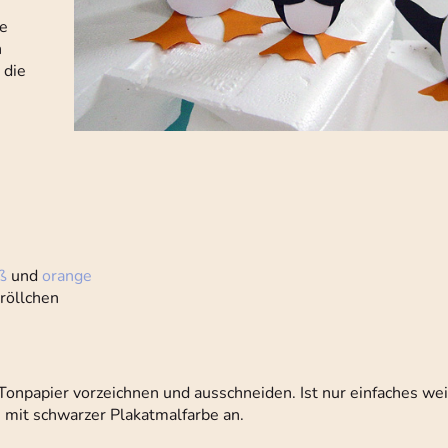
ie
h
 die
ß
und
orange
röllchen
Tonpapier vorzeichnen und ausschneiden. Ist nur einfaches we
 mit schwarzer Plakatmalfarbe an.