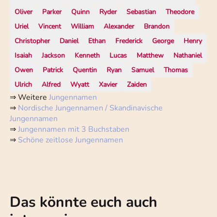
Oliver
Parker
Quinn
Ryder
Sebastian
Theodore
Uriel
Vincent
William
Alexander
Brandon
Christopher
Daniel
Ethan
Frederick
George
Henry
Isaiah
Jackson
Kenneth
Lucas
Matthew
Nathaniel
Owen
Patrick
Quentin
Ryan
Samuel
Thomas
Ulrich
Alfred
Wyatt
Xavier
Zaiden
⇒ Weitere
Jungennamen
⇒
Nordische Jungennamen / Skandinavische
Jungennamen
⇒
Jungennamen mit 3 Buchstaben
⇒
Schöne zeitlose Jungennamen
Das könnte euch auch