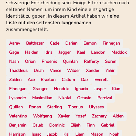
schwierige Entscheidung sein. Einige Eltern suchen nach
seltenen Namen, um ihrem Kind eine einzigartige
Identität zu geben. In diesem Artikel haben wir
eine
Liste mit den seltensten Jungennamen
zusammengestellt.
Aarav
Balthazar
Cade
Darian
Eamon
Finnegan
Gage
Haiden
Idris
Jagger
Kael
Landon
Maddox
Nash
Orion
Phoenix
Quinlan
Rafferty
Soren
Thaddeus
Uriah
Vance
Wilder
Xander
Yahir
Zaiden
Ace
Braxton
Callum
Dax
Everett
Finnegan
Granger
Hendrix
Ignacio
Jasper
Kian
Lysander
Maximilian
Nikolai
Octavio
Percival
Quillan
Ronan
Sterling
Tiberius
Ulysses
Valentino
Wolfgang
Xavier
Yosef
Zachary
Aiden
Benjamin
Caleb
Dominic
Elijah
Finn
Gabriel
Harrison
Isaac
Jacob
Kai
Liam
Mason
Noah