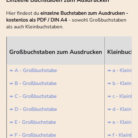
Einzelne Buchstaben zum Ausdrucken
Hier findest du
einzelne Buchstaben zum Ausdrucken -
kostenlos als PDF / DIN A4
- sowohl Großbuchstaben
als auch Kleinbuchstaben.
Großbuchstaben zum Ausdrucken
Kleinbuchs
➠
A - Großbuchstabe
➠
a - Kleinbu
➠
B - Großbuchstabe
➠
b - Kleinbu
➠
C - Großbuchstabe
➠
c - Kleinbu
➠
D - Großbuchstabe
➠
d - Kleinbu
➠
E - Großbuchstabe
➠
e - Kleinbu
➠
F - Großbuchstabe
➠
f - Kleinbu