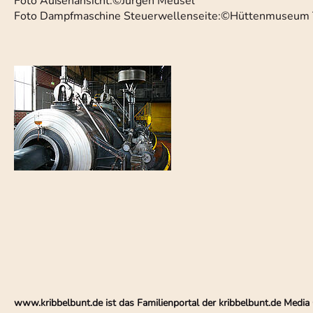
Foto Außenansicht:©Jürgen Meusel
Foto Dampfmaschine Steuerwellenseite:©Hüttenmuseum 
www.kribbelbunt.de ist das Familienportal der kribbelbunt.de Med