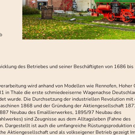
b
icklung des Betriebes und seiner Beschäftigten von 1686 bis 
verarbeitung wird anhand von Modellen wie Rennofen, Hoher 
1831 in Thale die erste schmiedeeiserne Wagenachse Deutschla
et wurde. Die Durchsetzung der industriellen Revolution mit
aschinen 1868 und der Gründung der Aktiengesellschaft 187
1887 Neubau des Emaillierwerkes, 1895/97 Neubau des
lwerkes) sind Zeugnisse aus dem Alltagsleben (Fahne des
. Dargestellt ist auch die umfangreiche Rüstungsproduktion
he Aktiengesellschaft und als volkseigener Betrieb gezeigt I