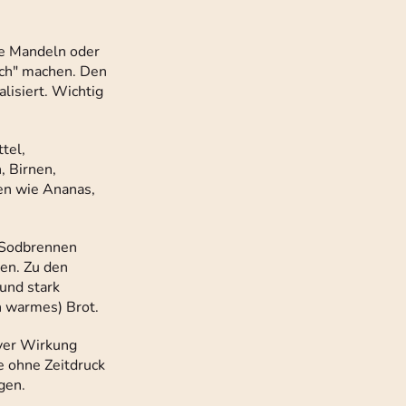
e Mandeln oder
ich" machen. Den
lisiert. Wichtig
tel,
, Birnen,
en wie Ananas,
r Sodbrennen
den. Zu den
und stark
ch warmes) Brot.
iver Wirkung
e ohne Zeitdruck
gen.