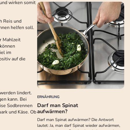
 und wirken somit
h Reis und
nnen helfen soll.
r Mahlzeit
v können
iel im
itiv auf die
werden lindert.
ERNÄHRUNG
gen kann. Bei
Darf man Spinat
eise Sodbrennen
aufwärmen?
Quark und Käse. Ob
Darf man Spinat aufwärmen? Die Antwort
lautet: Ja, man darf Spinat wieder aufwärmen,