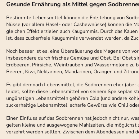
Gesunde Ernährung als Mittel gegen Sodbrenne
Bestimmte Lebensmittel können die Entstehung von Sodbr
Nüsse (vor allem Hasel- oder Cashewnüsse) können die Ma
gleichen Effekt erzielen auch Kaugummis. Durch das Kauen b
ist, dass zuckerfreie Kaugummis verwendet werden, da Zu
Noch besser ist es, eine Übersäuerung des Magens von vorn
insbesondere durch frisches Gemüse und Obst. Bei Obst si
Erdbeeren, Pfirsiche, Weintrauben und Wassermelone zu be
Beeren, Kiwi, Nektarinen, Mandarinen, Orangen und Zitrone
Es gibt demnach Lebensmittel, die Sodbrennen eher (aber 
leidet, sollte diese Lebensmittel von seinem Speiseplan st
ungünstigen Lebensmitteln gehören Cola (und andere kohle
zuckerhaltige Lebensmittel, scharfe Gewürze wie Chili ode
Einen Einfluss auf das Sodbrennen hat jedoch nicht nur, wa
gelten kleine und ausgewogene Mahlzeiten, die möglichst z
verzehrt werden sollten. Zwischen dem Abendessen und d