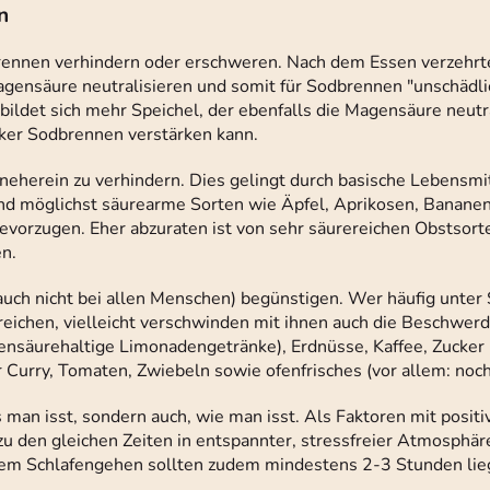
n
ennen verhindern oder erschweren. Nach dem Essen verzehrt
gensäure neutralisieren und somit für Sodbrennen "unschädl
ildet sich mehr Speichel, der ebenfalls die Magensäure neutra
cker Sodbrennen verstärken kann.
eherein zu verhindern. Dies gelingt durch basische Lebensmit
nd möglichst säurearme Sorten wie Äpfel, Aprikosen, Bananen
vorzugen. Eher abzuraten ist von sehr säurereichen Obstsort
n.
auch nicht bei allen Menschen) begünstigen. Wer häufig unte
reichen, vielleicht verschwinden mit ihnen auch die Beschwer
nsäurehaltige Limonadengetränke), Erdnüsse, Kaffee, Zucker 
r Curry, Tomaten, Zwiebeln sowie ofenfrisches (vor allem: no
s man isst, sondern auch, wie man isst. Als Faktoren mit posit
u den gleichen Zeiten in entspannter, stressfreier Atmosphär
em Schlafengehen sollten zudem mindestens 2-3 Stunden lie