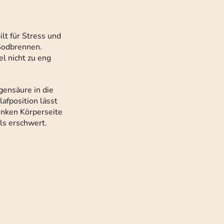
lt für Stress und
 Sodbrennen.
el nicht zu eng
ensäure in die
lafposition lässt
inken Körperseite
ls erschwert.