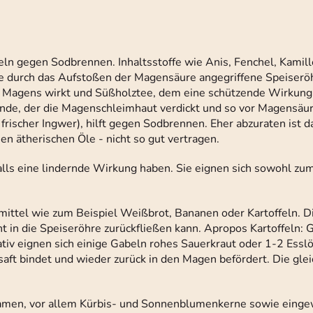
eln gegen Sodbrennen. Inhaltsstoffe wie Anis, Fenchel, Kami
durch das Aufstoßen der Magensäure angegriffene Speiseröhr
s Magens wirkt und Süßholztee, dem eine schützende Wirkun
de, der die Magenschleimhaut verdickt und so vor Magensäur
frischer Ingwer), hilft gegen Sodbrennen. Eher abzuraten ist 
en ätherischen Öle - nicht so gut vertragen.
ls eine lindernde Wirkung haben. Sie eignen sich sowohl z
mittel wie zum Beispiel Weißbrot, Bananen oder Kartoffeln. D
t in die Speiseröhre zurückfließen kann. Apropos Kartoffeln:
ativ eignen sich einige Gabeln rohes Sauerkraut oder 1-2 Esslö
saft bindet und wieder zurück in den Magen befördert. Die gl
Samen, vor allem Kürbis- und Sonnenblumenkerne sowie einge