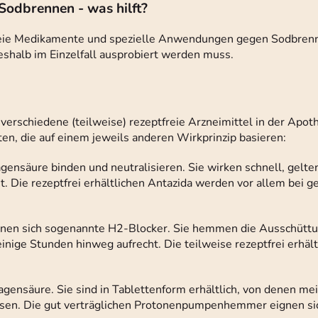
dbrennen - was hilft?
reie Medikamente und spezielle Anwendungen gegen Sodbrenn
deshalb im Einzelfall ausprobiert werden muss.
schiedene (teilweise) rezeptfreie Arzneimittel in der Apot
n, die auf einem jeweils anderen Wirkprinzip basieren:
ensäure binden und neutralisieren. Sie wirken schnell, gelten
t. Die rezeptfrei erhältlichen Antazida werden vor allem bei 
ignen sich sogenannte H2-Blocker. Sie hemmen die Ausschütt
ige Stunden hinweg aufrecht. Die teilweise rezeptfrei erhäl
säure. Sie sind in Tablettenform erhältlich, von denen meis
eisen. Die gut verträglichen Protonenpumpenhemmer eignen sic