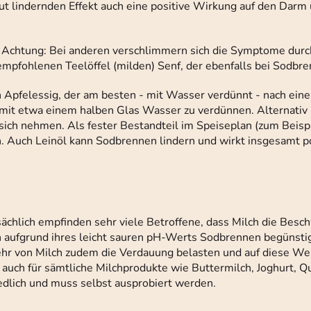
 lindernden Effekt auch eine positive Wirkung auf den Darm
 Achtung: Bei anderen verschlimmern sich die Symptome durc
empfohlenen Teelöffel (milden) Senf, der ebenfalls bei Sodbre
 Apfelessig, der am besten - mit Wasser verdünnt - nach eine
ig mit etwa einem halben Glas Wasser zu verdünnen. Alternati
sich nehmen. Als fester Bestandteil im Speiseplan (zum Beisp
 Auch Leinöl kann Sodbrennen lindern und wirkt insgesamt pos
ächlich empfinden sehr viele Betroffene, dass Milch die Besch
ch aufgrund ihres leicht sauren pH-Werts Sodbrennen begünsti
zehr von Milch zudem die Verdauung belasten und auf diese W
rn auch für sämtliche Milchprodukte wie Buttermilch, Joghurt, 
hiedlich und muss selbst ausprobiert werden.