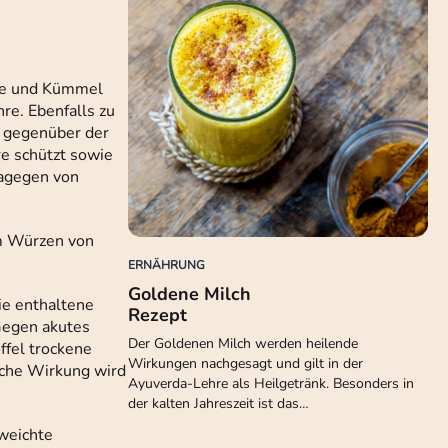
lle und Kümmel
e. Ebenfalls zu
g gegenüber der
e schützt sowie
dagegen von
um Würzen von
ERNÄHRUNG
Goldene Milch
ie enthaltene
Rezept
 Gegen akutes
Der Goldenen Milch werden heilende
ffel trockene
Wirkungen nachgesagt und gilt in der
eiche Wirkung wird
Ayuverda-Lehre als Heilgetränk. Besonders in
der kalten Jahreszeit ist das…
weichte