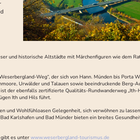
r
nd
ser und historische Altstädte mit Märchenfiguren wie dem Ra
eserbergland-Weg“, der sich von Hann. Münden bis Porta We
hmoore, Urwälder und Talauen sowie beeindruckende Berg-Au
t der ebenfalls zertifizierte Qualitäts-Rundwanderweg „Ith-
en Ith und Hils führt.
men und Wohlfühloasen Gelegenheit, sich verwöhnen zu lassen
, Bad Karlshafen und Bad Münder bieten ein breites Gesundhei
gibt es unter
www.weserbergland-tourismus.de