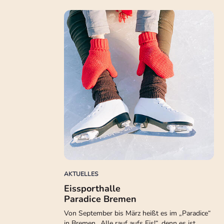
AKTUELLES
Eissporthalle
Paradice Bremen
Von September bis März heißt es im „Paradice“
in Bremen „Alle rauf aufs Eis!“, denn es ist