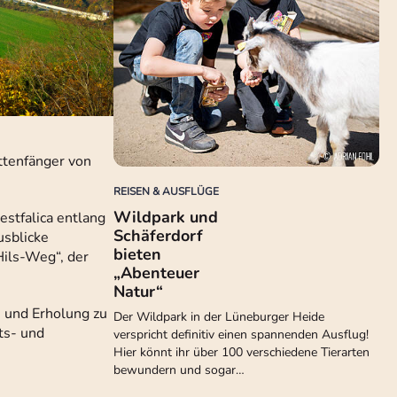
ttenfänger von
REISEN & AUSFLÜGE
Wildpark und
stfalica entlang
Schäferdorf
sblicke
bieten
Hils-Weg“, der
„Abenteuer
Natur“
 und Erholung zu
Der Wildpark in der Lüneburger Heide
ts- und
verspricht definitiv einen spannenden Ausflug!
Hier könnt ihr über 100 verschiedene Tierarten
bewundern und sogar…