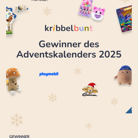
GEWINNER