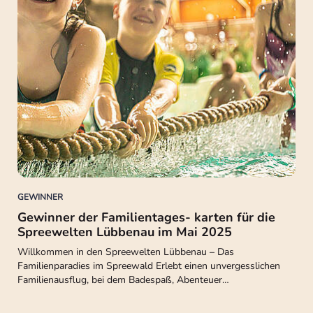
GEWINNER
Gewinner der Familientages- karten für die
Spreewelten Lübbenau im Mai 2025
Willkommen in den Spreewelten Lübbenau – Das
Familienparadies im Spreewald Erlebt einen unvergesslichen
Familienausflug, bei dem Badespaß, Abenteuer…