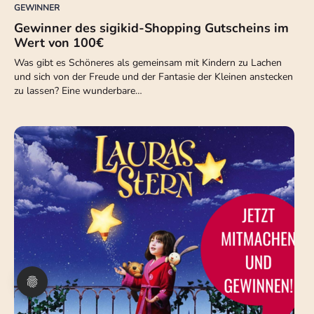
GEWINNER
Gewinner des sigikid-Shopping Gutscheins im
Wert von 100€
Was gibt es Schöneres als gemeinsam mit Kindern zu Lachen
und sich von der Freude und der Fantasie der Kleinen anstecken
zu lassen? Eine wunderbare…