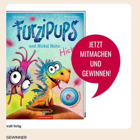
GEWINNER