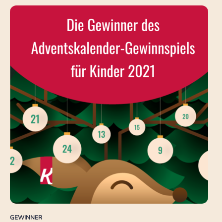
GEWINNER