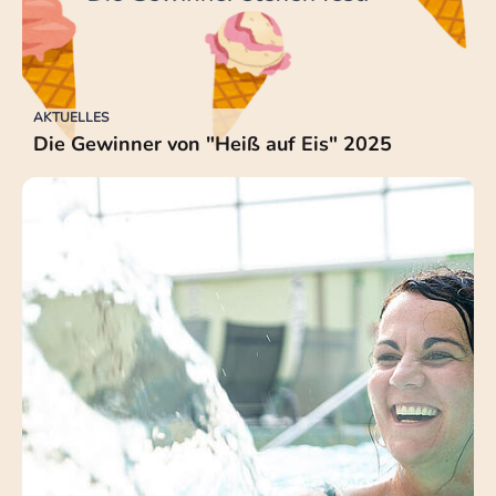
AKTUELLES
Die Gewinner von "Heiß auf Eis" 2025