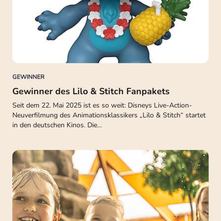
GEWINNER
Gewinner des Lilo & Stitch Fanpakets
Seit dem 22. Mai 2025 ist es so weit: Disneys Live-Action-
Neuverfilmung des Animationsklassikers „Lilo & Stitch“ startet
in den deutschen Kinos. Die…