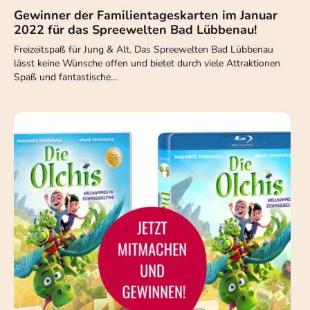
Gewinner der Familientageskarten im Januar
2022 für das Spreewelten Bad Lübbenau!
Freizeitspaß für Jung & Alt. Das Spreewelten Bad Lübbenau
lässt keine Wünsche offen und bietet durch viele Attraktionen
Spaß und fantastische…