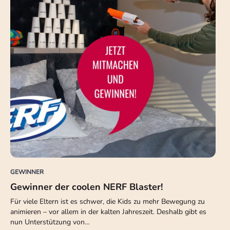
GEWINNER
Gewinner der coolen NERF Blaster!
Für viele Eltern ist es schwer, die Kids zu mehr Bewegung zu
animieren – vor allem in der kalten Jahreszeit. Deshalb gibt es
nun Unterstützung von…