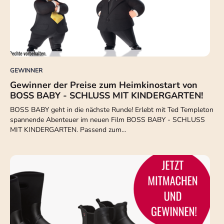
GEWINNER
Gewinner der Preise zum Heimkinostart von
BOSS BABY - SCHLUSS MIT KINDERGARTEN!
BOSS BABY geht in die nächste Runde! Erlebt mit Ted Templeton
spannende Abenteuer im neuen Film BOSS BABY - SCHLUSS
MIT KINDERGARTEN. Passend zum…