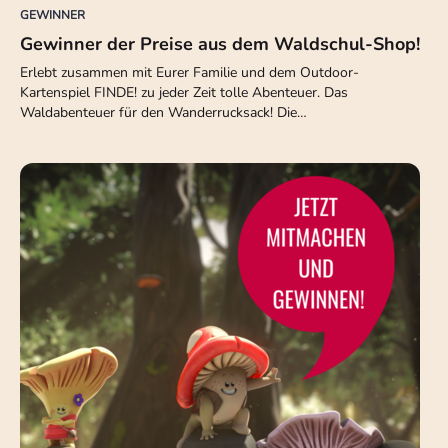
GEWINNER
Gewinner der Preise aus dem Waldschul-Shop!
Erlebt zusammen mit Eurer Familie und dem Outdoor-
Kartenspiel FINDE! zu jeder Zeit tolle Abenteuer. Das
Waldabenteuer für den Wanderrucksack! Die…