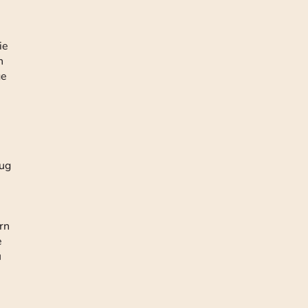
ie
n
ge
nug
rn
e
u